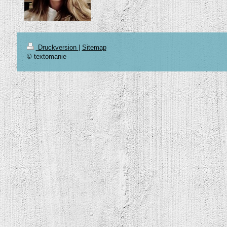
Druckversion
|
Sitemap
© textomanie