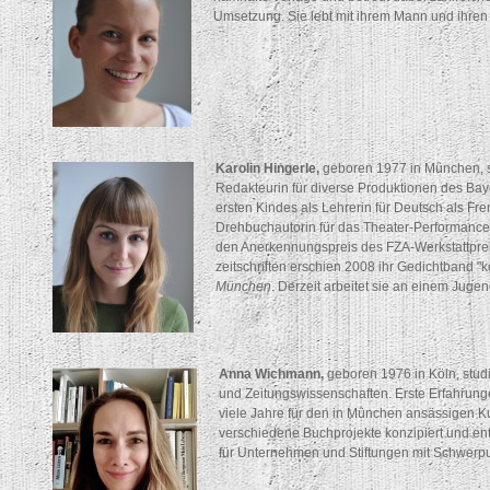
Umsetzung. Sie lebt mit ihrem Mann und ihren
Karolin Hingerle,
geboren 1977 in München, st
Redakteurin für diverse Produktionen des Baye
ersten Kindes als Lehrerin für Deutsch als Fr
Drehbuchautorin für das Theater-Performance-P
den Anerkennungspreis des FZA-Werkstattpreis
zeitschriften erschien 2008 ihr Gedichtband "
München
. Derzeit arbeitet sie an einem Juge
Anna Wichmann,
geboren 1976 in Köln, stud
und Zeitungswissenschaften. Erste Erfahrungen 
viele Jahre für den in München ansässigen Ku
verschiedene Buchprojekte konzipiert und en
für Unternehmen und Stiftungen mit Schwerpun